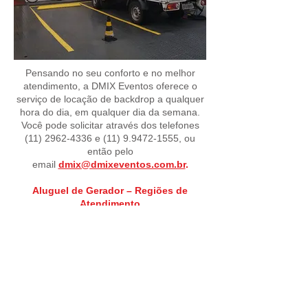
Pensando no seu conforto e no melhor
atendimento, a DMIX Eventos oferece o
serviço de locação de backdrop a qualquer
hora do dia, em qualquer dia da semana.
Você pode solicitar através dos telefones
(11) 2962-4336
e
(11) 9.9472-1555
, ou
então pelo
email
dmix@dmixeventos.com.br
.
Aluguel de Gerador – Regiões de
Atendimento
Região Leste Região Sul Região
Norte Região Oeste Região Central
Grande São Paulo Litoral de São
Paulo
SIGA-NOS