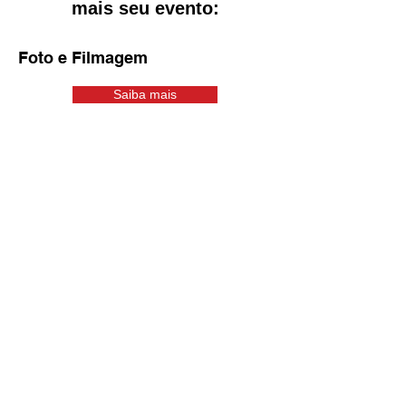
mais seu evento:
Foto e Filmagem
Saiba mais
VJ e DJ
Saiba mais
Banners e Criação de Artes
Saiba mais