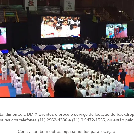
tendimento, a DMIX Eventos oferece o serviço de locação de backdrop 
través dos telefones (11) 2962-4336 e (11) 9.9472-1555, ou então pel
Confira também outros equipamentos para locação: